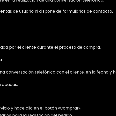
te en la realización de una conversación telefónica.
uentas de usuario ni dispone de formularios de contacto.
ndicada por el cliente durante el proceso de compra.
a
 una conversación telefónica con el cliente, en la fecha y 
grabadas.
rvicio y hace clic en el botón «Comprar».
arios para la realización del pedido.