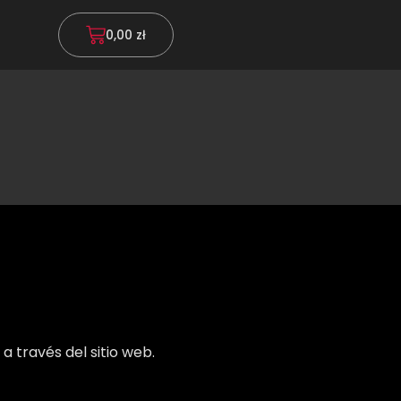
0,00
zł
 través del sitio web.