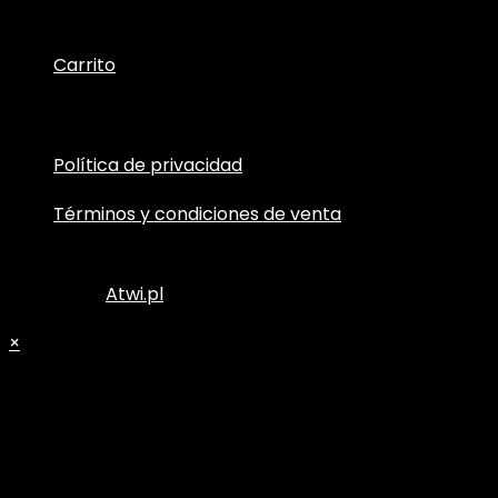
Mi cuenta
Carrito
Información
Política de privacidad
Términos y condiciones de venta
© Copyright 2025 polskiconkasia.pl – All Rights
Reserved |
Atwi.pl
×
Carrito