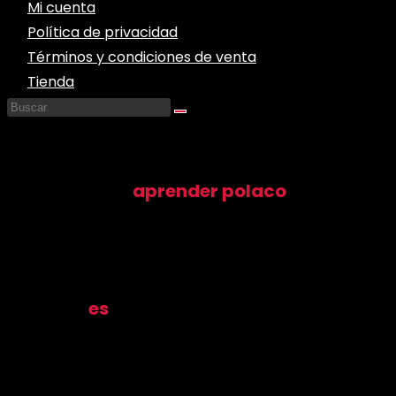
Mi cuenta
Política de privacidad
Términos y condiciones de venta
Tienda
¿Te da miedo
aprender polaco
?
¡No te preocupes! Este libro es muy fácil.
Perfecto para empezar y practicar el alfabeto polaco.
¿Y cómo
es
?
No hay nada de gramática, solo el vocabulario
súper úti
Vas a escuchar estas palabras cada día, aparecen en 