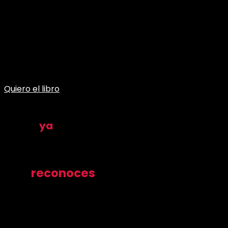
Quiero el libro
¡Otros
ya
empezaron!
¿Me
reconoces
de mis redes spciale